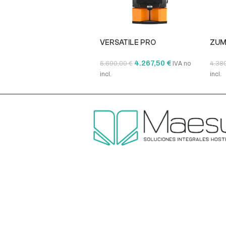
VERSATILE PRO
ZUM
4.267,50
€
5.690,00
€
4.38
IVA no
incl.
incl.
Añadir al carrito
Aña