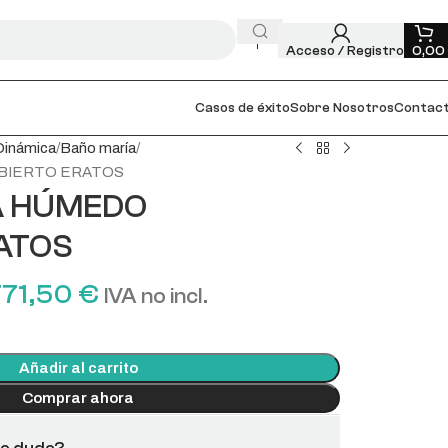
Acceso / Registro
0,00
Casos de éxito
Sobre Nosotros
Contac
Dinámica
Baño maría
BIERTO ERATOS
A HÚMEDO
ATOS
771,50
€
IVA no incl.
Añadir al carrito
Comprar ahora