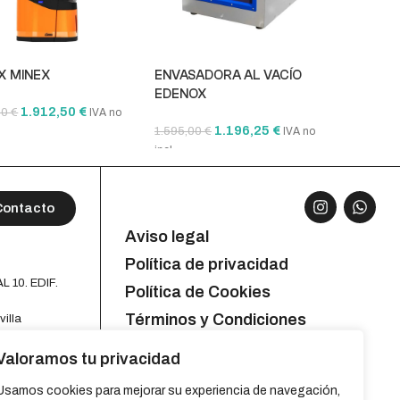
X MINEX
ENVASADORA AL VACÍO
MICROO
EDENOX
DOBLE
1.912,50
€
00
€
IVA no
1.196,25
€
1.595,00
€
1.378,75
IVA no
incl.
incl.
r al carrito
Añadir al carrito
Añadir 
Contacto
Aviso legal
Política de privacidad
L 10. EDIF.
Política de Cookies
Términos y Condiciones
villa
Valoramos tu privacidad
Usamos cookies para mejorar su experiencia de navegación,