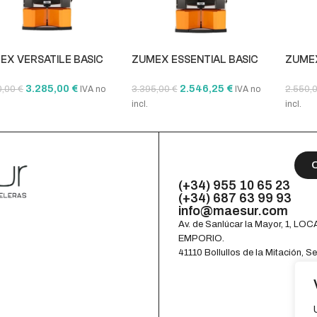
EX VERSATILE BASIC
ZUMEX ESSENTIAL BASIC
ZUME
3.285,00
€
2.546,25
€
0,00
€
3.395,00
€
2.550,
IVA no
IVA no
incl.
incl.
dir al carrito
Añadir al carrito
Añadi
(+34) 955 10 65 23
(+34) 687 63 99 93
info@maesur.com
Av. de Sanlúcar la Mayor, 1, LOCA
EMPORIO.
41110 Bollullos de la Mitación, Se