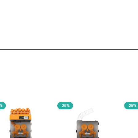
5%
-25%
-25%